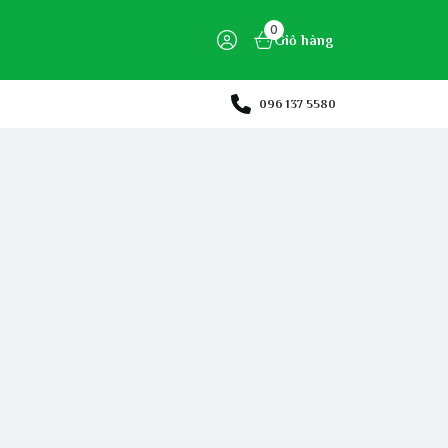
0
Giỏ hàng
096 137 5580