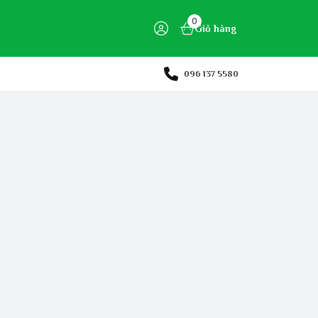
0
Giỏ hàng
096 137 5580