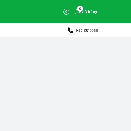
0
Giỏ hàng
096 137 5580