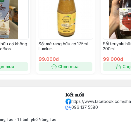
 hữu cơ không
Sốt mè rang hữu cơ 175ml
Sốt teriyaki h
roBios
Lumlum
200ml
99.000đ
99.000đ
ọn mua
Chọn mua
Chọ
Kết nối
https://www.facebook.com/sh
096 137 5580
Vũng Tàu - Thành phố Vũng Tàu