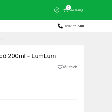
0
Giỏ hàng
096 137 5580
um
 cơ 200ml - LumLum
Yêu thích