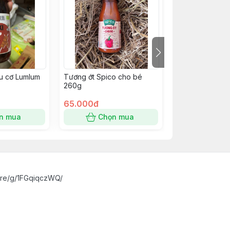
ữu cơ Lumlum
Tương ớt Spico cho bé
Tương ớt Đỉnh 
260g
cay thơm vị Bắc
65.000đ
38.000đ
n mua
Chọn mua
Chọn
are/g/1FGqiqczWQ/