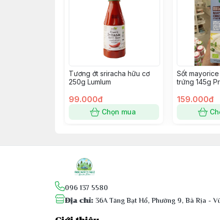
Tương ớt sriracha hữu cơ
Sốt mayorice
250g Lumlum
trứng 145g P
99.000đ
159.000đ
Chọn mua
Ch
096 137 5580
Địa chỉ
:
36A Tăng Bạt Hổ, Phường 9, Bà Rịa - 