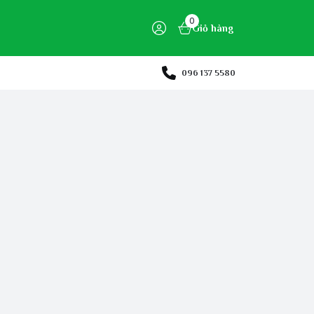
0
Giỏ hàng
096 137 5580