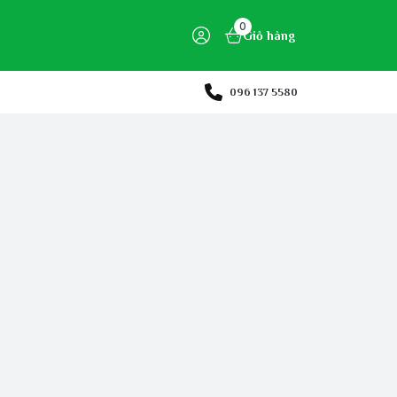
0
Giỏ hàng
096 137 5580