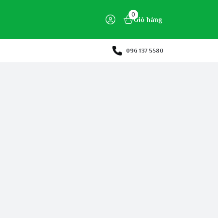
0
Giỏ hàng
096 137 5580