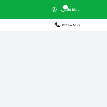
0
Giỏ hàng
096 137 5580