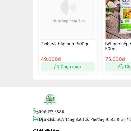
Tinh bột bắp non- 500gr
Bột gạo nếp 
500gr
49.000đ
75.000đ
Chọn mua
Ch
096 137 5580
Địa chỉ
:
36A Tăng Bạt Hổ, Phường 9, Bà Rịa - 