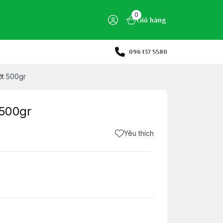
0
Giỏ hàng
096 137 5580
ớt 500gr
 500gr
Yêu thích