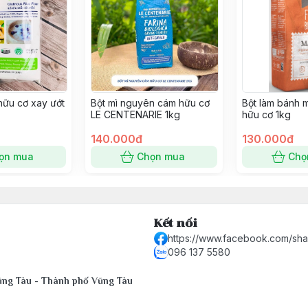
hữu cơ xay ướt
Bột mì nguyên cám hữu cơ
Bột làm bánh 
LE CENTENARIE 1kg
hữu cơ 1kg
140.000đ
130.000đ
ọn mua
Chọn mua
Chọ
Kết nối
https://www.facebook.com/sh
096 137 5580
Vũng Tàu - Thành phố Vũng Tàu