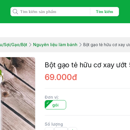
Tìm kiếm
u/Sợi/Gạo/Bột
Nguyên liệu làm bánh
Bột gạo tẻ hữu cơ xay ư
Bột gạo tẻ hữu cơ xay ướt
69.000đ
Đơn vị
:
gói
Số lượng