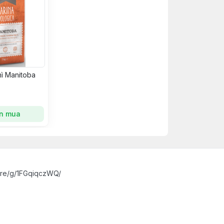
mì Manitoba
n mua
are/g/1FGqiqczWQ/