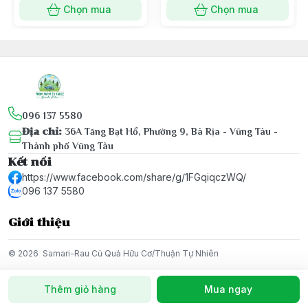
Chọn mua
Chọn mua
096 137 5580
Địa chỉ
:
36A Tăng Bạt Hổ, Phường 9, Bà Rịa - Vũng Tàu -
Thành phố Vũng Tàu
Kết nối
https://www.facebook.com/share/g/1FGqiqczWQ/
096 137 5580
Giới thiệu
© 2026
Samari-Rau Củ Quả Hữu Cơ/Thuận Tự Nhiên
Thêm giỏ hàng
Mua ngay