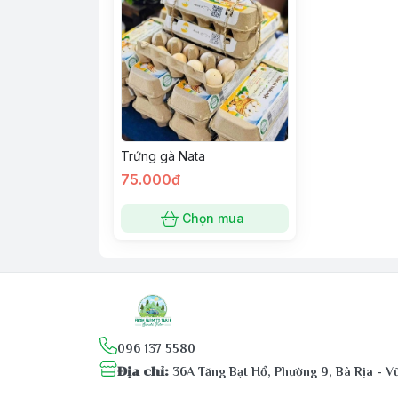
Trứng gà Nata
75.000đ
Chọn mua
096 137 5580
Địa chỉ
:
36A Tăng Bạt Hổ, Phường 9, Bà Rịa - 