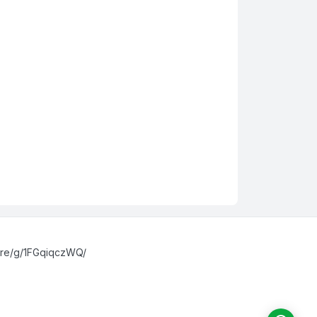
are/g/1FGqiqczWQ/