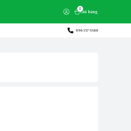
0
Giỏ hàng
096 137 5580