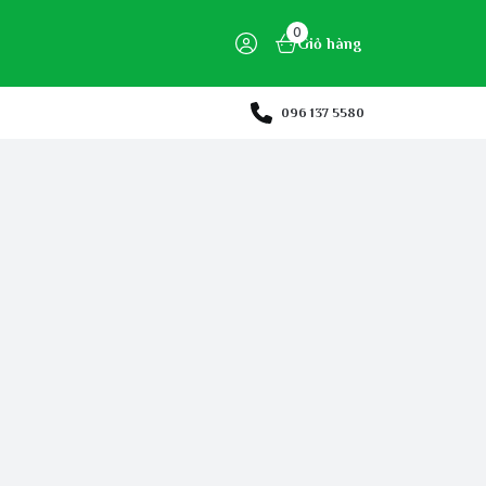
0
Giỏ hàng
096 137 5580